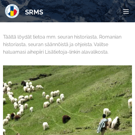
SRMS
Täältä löydät tietoa mm. seuran historiasta, Romanian
historiasta, seuran säännöistä ja ohjeista. Valitse
haluamasi aihepiiri Lisätietoja-linkin alavalikosta.