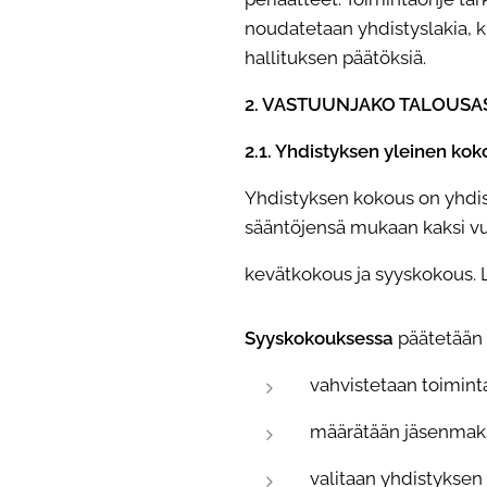
noudatetaan yhdistyslakia, k
hallituksen päätöksiä.
2. VASTUUNJAKO TALOUSA
2.1. Yhdistyksen yleinen kok
Yhdistyksen kokous on yhdi
sääntöjensä mukaan kaksi vu
kevätkokous ja syyskokous. Li
Syyskokouksessa
päätetään t
vahvistetaan toimint
määrätään jäsenmak
valitaan yhdistyksen