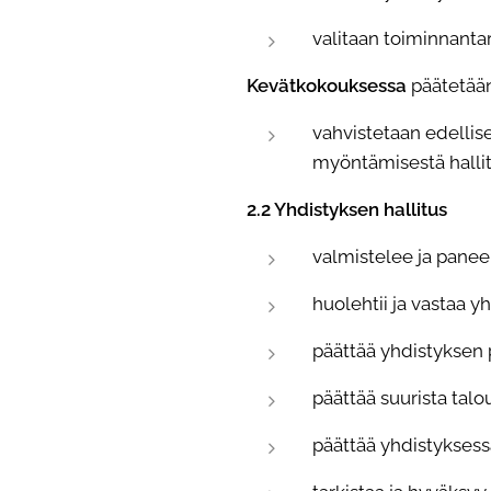
valitaan toiminnantar
Kevätkokouksessa
päätetään
vahvistetaan edellis
myöntämisestä hallitu
2.2 Yhdistyksen hallitus
valmistelee ja pane
huolehtii ja vastaa 
päättää yhdistyksen pa
päättää suurista talo
päättää yhdistyksess