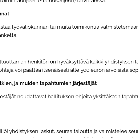
 toimintaohjeen (= talousohjeen) tarvittaessa.
nnat
rustaa työvaliokunnan tai muita toimikuntia valmistelemaa
anketta.
ltuuttaman henkilön on hyväksyttävä kaikki yhdistyksen
l
ohtaja voi päättää itsenäisesti alle 500 euron arvoisista so
etkien, ja muiden tapahtumien järjestäjät
estäjät noudattavat hallituksen ohjeita yksittäisten
tapaht
liöi yhdistyksen laskut, seuraa taloutta ja valmistelee
seu