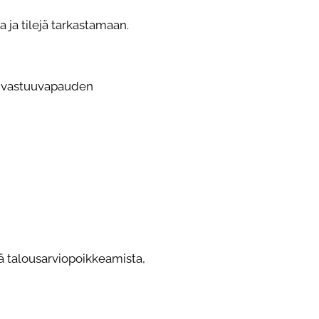
 ja tilejä tarkastamaan.
än vastuuvapauden
kä talousarviopoikkeamista,