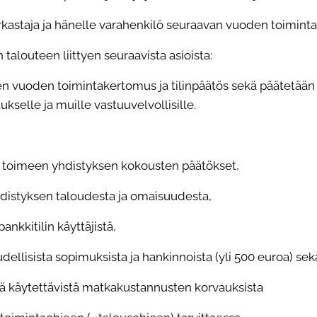
kastaja ja hänelle varahenkilö seuraavan vuoden toimintaa
 talouteen liittyen seuraavista asioista:
en vuoden toimintakertomus ja tilinpäätös sekä päätetä
kselle ja muille vastuuvelvollisille.
e toimeen yhdistyksen kokousten päätökset,
yhdistyksen taloudesta ja omaisuudesta,
nkkitilin käyttäjistä,
udellisista sopimuksista ja hankinnoista (yli 500 euroa) se
ä käytettävistä matkakustannusten korvauksista