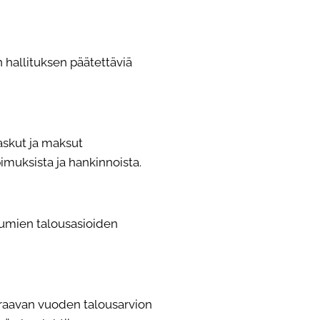
n
hallituksen päätettäviä
askut ja maksut
pimuksista ja hankinnoista.
umien talousasioiden
raavan vuoden talousarvion