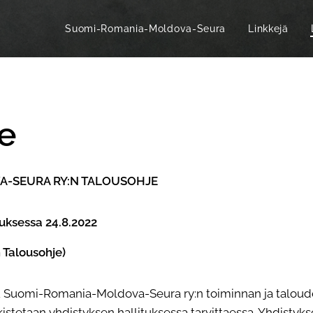
Suomi-Romania-Moldova-Seura
Linkkejä
je
-SEURA RY:N TALOUSOHJE
uksessa 24.8.2022
 Talousohje)
tu Suomi-Romania-Moldova-Seura ry:n toiminnan ja talou
rkistetaan yhdistyksen hallituksessa tarvittaessa. Yhdisty