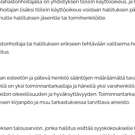
ahastonhoitajalla on yhdistyksen tili(e)n käyttöoikeus, ja 
itajan lisäksi tili(e)n käyttöoikeus voidaan hallituksen p
lle hallituksen jäsenille tai toimihenkilöille.
hastonhoitaja tai hallituksen erikseen tehtävään valitsema
h
itus.
taan esteetön ja pätevä henkilö sääntöjen määräämällä
tav
lä on yksi toiminnantarkastaja ja hänellä yksi varahenkilö
pidon oikeellisuuden ja hyväksyttävyyden. Toiminnantarkas
en kirjanpito ja muu tarkastuksessa tarvittava aineisto.
yksen talousarvion, jonka hallitus esittää syyskokoukselle