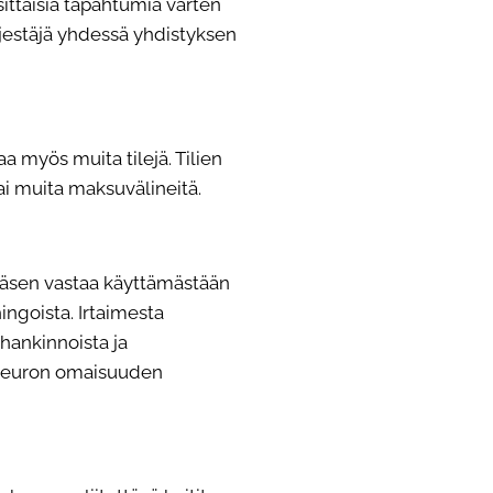
ittäisiä tapahtumia varten
ärjestäjä yhdessä yhdistyksen
a myös muita tilejä. Tilien
ai muita maksuvälineitä.
jäsen vastaa käyttämästään
ngoista. Irtaimesta
 hankinnoista ja
0 euron omaisuuden