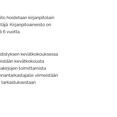
pito hoidetaan kirjanpitolain
täjä. Kirjanpitoaineisto on
ä 6 vuotta.
distyksen kevätkokouksessa
meistään kevätkokousta
akirjojen toimittamista
minnantarkastajalle viimeistään
o tarkastuksestaan