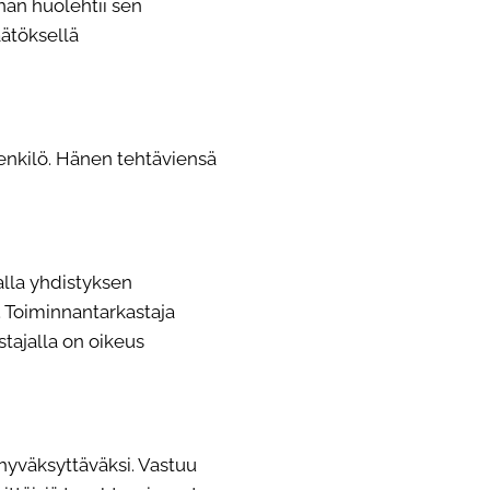
hän huolehtii sen
äätöksellä
enkilö. Hänen tehtäviensä
alla yhdistyksen
. Toiminnantarkastaja
tajalla on oikeus
hyväksyttäväksi. Vastuu