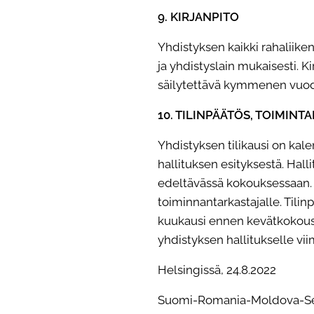
9. KIRJANPITO
Yhdistyksen kaikki rahaliike
ja yhdistyslain mukaisesti. Ki
säilytettävä kymmenen vuoden 
10. TILINPÄÄTÖS, TOIMIN
Yhdistyksen tilikausi on kal
hallituksen esityksestä. Hal
edeltävässä kokouksessaan. Yh
toiminnantarkastajalle. Tilinp
kuukausi ennen kevätkokoust
yhdistyksen hallitukselle vi
Helsingissä, 24.8.2022
Suomi-Romania-Moldova-Seur