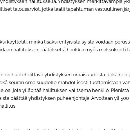
yhdistyksen hallituksella. Yhdistyksen merkittävämpiä yks
illiset talousarviot, jotka laatii tapahtuman vastuullinen j
i käyttötili, minkä lisäksi erityisistä syistä voidaan
perusta
oidaan hallituksen päätöksellä hankkia myös maksukortti t
en on huolehdittava yhdistyksen omaisuudesta. Jokainen
kä seuran omaisuudelle mahdollisesti tuottamistaan vahi
oa, jota ylläpitää hallituksen valitsema henkilö. Pienistä
ta päättää yhdistyksen puheenjohtaja. Arvoltaan yli 50
allitus.