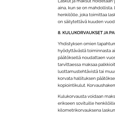
Laskut ja maksut hoidetaan yl
aina, kun se on mahdollista.
henkilölle, joka toimittaa lask
on säilytettävä kuuden vuod
8. KULUKORVAUKSET JA PA
Yhdistyksen omien tapahtumi
hyödyttävästä toiminnasta a
päätöksellä noudattaen vuosi
tarvittaessa maksaa palkkioi
luottamustehtävistä tai muus
korvata hallituksen päätöksel
kopiointikulut. Korvaushakemuk
Kulukorvausta voidaan
mak
erikseen sovituille henkilöil
kilometrikorvauksena lasku