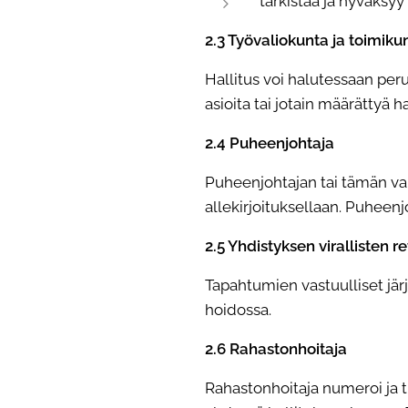
tarkistaa ja hyväksyy
2.3 Työvaliokunta ja toimiku
Hallitus voi halutessaan pe
asioita tai jotain määrättyä h
2.4 Puheenjohtaja
Puheenjohtajan tai tämän va
allekirjoituksellaan. Puheenj
2.5 Yhdistyksen virallisten r
Tapahtumien vastuulliset järj
hoidossa.
2.6 Rahastonhoitaja
Rahastonhoitaja numeroi ja ti