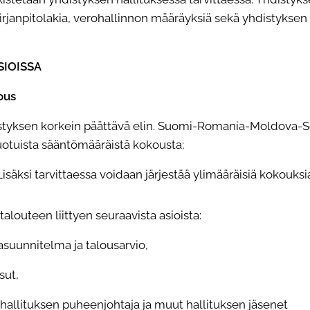
irjanpitolakia, verohallinnon määräyksiä sekä yhdistyksen
SIOISSA
ous
styksen korkein päättävä elin. Suomi-Romania-Moldova-S
otuista sääntömääräistä kokousta;
säksi tarvittaessa voidaan järjestää ylimääräisiä kokouksia
alouteen liittyen seuraavista asioista:
asuunnitelma ja talousarvio,
sut,
 hallituksen puheenjohtaja ja muut hallituksen jäsenet