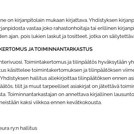
nne on kirjanpitolain mukaan kirjattava. Yhdistyksen
kirjan
rjanpidosta vastaa joko rahastonhoitaja tai erillinen kirjanpi
ajan, pois lukien laskut ja tositteet, jotka on säilytettäv
TAKERTOMUS JA TOIMINNANTARKASTUS
enterivuosi. Toimintakertomus ja tilinpäätös hyväksytään
yh
litus käsittelee toimintakertomuksen ja tilinpäätöksen vii
distyksen hallitus allekirjoittaa tilinpäätöksen ennen asi
äätös, tilit ja muut tarpeelliset asiakirjat on jätettävä toi
a. Toiminnantarkastajan on annettava kirjallinen lausunt
imeistään kaksi viikkoa ennen kevätkokousta.
a ry:n hallitus