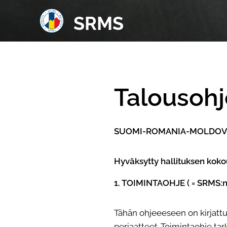
SRMS
Talousoh
SUOMI-ROMANIA-MOLDOVA
Hyväksytty hallituksen koko
1. TOIMINTAOHJE ( = SRMS:n
Tähän ohjeeeseen on kirjat
periaatteet. Toimintaohje ta