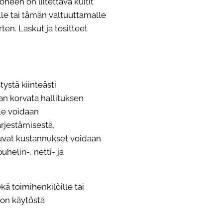
oheen on liitettävä kuitit
lle tai tämän valtuuttamalle
rten. Laskut ja tositteet
tystä kiinteästi
n korvata hallituksen
le voidaan
rjestämisestä,
tuvat kustannukset voidaan
uhelin-, netti- ja
ekä toimihenkilöille tai
ton käytöstä