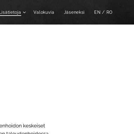
Lisätietoja
Valokuvia
Jäseneksi
EN / RO
denhoidon keskeiset
ksen taloudenhoidossa