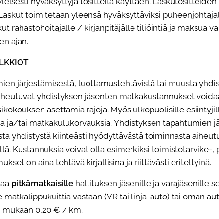
eisesti hyväksyttyjä tositteita käyttäen. Laskutositteiden
 Laskut toimitetaan yleensä hyväksyttäviksi puheenjohtaja
ut rahastohoitajalle / kirjanpitäjälle tiliöintiä ja maksua va
en ajan.
LKKIOT
en järjestämisestä, luottamustehtävistä tai muusta
yhdis
iheutuvat yhdistyksen jäsenten matkakustannukset voidaa
kokouksen asettamia rajoja. Myös ulkopuolisille esiintyjil
ta ja/tai matkakulukorvauksia. Yhdistyksen tapahtumien jä
ta yhdistystä kiinteästi hyödyttävästä toiminnasta aiheu
lä. Kustannuksia voivat olla esimerkiksi toimistotarvike-, p
set on aina tehtävä kirjallisina ja riittävästi eriteltyinä.
saa
pitkämatkaisille
hallituksen jäsenille ja varajäsenille s
le matkalippukuittia vastaan (VR tai linja-auto) tai oman au
n mukaan 0,20 € / km.