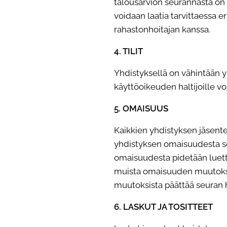
talousarvion seurannasta on 
voidaan laatia tarvittaessa er
rahastonhoitajan kanssa.
4. TILIT
Yhdistyksellä on vähintään yks
käyttöoikeuden haltijoille v
5. OMAISUUS
Kaikkien yhdistyksen jäsent
yhdistyksen omaisuudesta se
omaisuudesta pidetään luettel
muista omaisuuden muutoksis
muutoksista päättää seuran h
6. LASKUT JA TOSITTEET