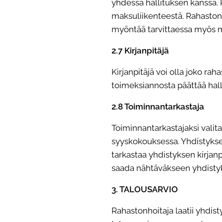
yhdessä hallituksen kanssa. R
maksuliikenteestä. Rahastonho
myöntää tarvittaessa myös mui
2.7 Kirjanpitäjä
Kirjanpitäjä voi olla joko ra
toimeksiannosta päättää hall
2.8 Toiminnantarkastaja
Toiminnantarkastajaksi vali
syyskokouksessa. Yhdistyksel
tarkastaa yhdistyksen kirjan
saada nähtäväkseen yhdistyks
3. TALOUSARVIO
Rahastonhoitaja laatii yhdist