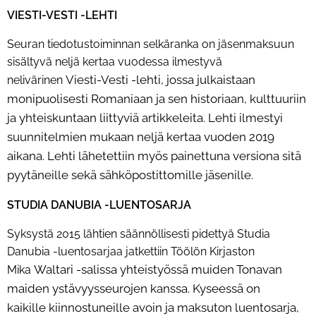
VIESTI-VESTI -LEHTI
Seuran tiedotustoiminnan selkäranka on jäsenmaksuun
sisältyvä neljä kertaa vuodessa ilmestyvä
Viesti-Vesti -lehti, jossa julkaistaan
nelivärinen
monipuolisesti Romaniaan ja sen historiaan, kulttuuriin
ja yhteiskuntaan
liittyviä artikkeleita. Lehti ilmestyi
suunnitelmien mukaan neljä kertaa vuoden 2019
aikana. Lehti lähetettiin
myös painettuna versiona sitä
pyytäneille sekä sähköpostittomille jäsenille.
STUDIA DANUBIA -LUENTOSARJA
Syksystä 2015 lähtien säännöllisesti pidettyä Studia
Danubia -luentosarjaa jatkettiin Töölön Kirjaston
Waltari -salissa yhteistyössä muiden Tonavan
Mika
maiden ystävyysseurojen kanssa. Kyseessä on
kaikille
kiinnostuneille avoin ja maksuton luentosarja,