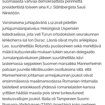
suomalaista vahvaa demokraattista perinnettä
presidentistä toiseen aina K.J. Ståhlbergista Sauli
Niinistöön.
Varsinaisena juhlapäivänä 1.12.2018 pidettiin
juhlajumalanpalvelus Helsingissä Uspenskin
katedraalissa, jota veti Turun ortodoksisen seurakunnan
kirkkoherra isä Ion Durac. Läsnä olivat myös arkkipiispa
Leo, suurlähettiläs Rotundu puolisoineen sekä merkittävä
määrä kutsuvieraita mukaan lukien seuran delegaatio.
Jumalanpalveluksen jälkeen suurlähettiläs kävi
laskemassa seppeleen Suomen marsalkka Mannerheimin
patsaan juurelle kiitollisuuden osoituksena siitä, että
Mannerheimin johtaman armeijakunnan joukot olivat
ensimmäisessä maailmansodassa Romanian rintamalla
taistelleet ansiokkaasti yhdessä romanialaisten kanssa
yrittäen häätää maasta pois sinne tunkeutuneet
keskusvaltojen joukot. Illalla oli Tampereen Suomi-
Romania-Yhdistyksen (TSRY) järjestämä koko perheen