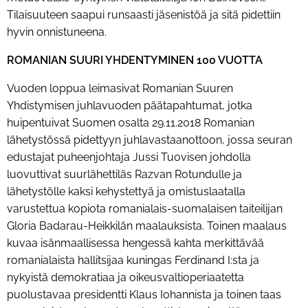
Tilaisuuteen saapui runsaasti jäsenistöä ja sitä pidettiin
hyvin onnistuneena.
ROMANIAN SUURI YHDENTYMINEN 100 VUOTTA
Vuoden loppua leimasivat Romanian Suuren
Yhdistymisen juhlavuoden päätapahtumat, jotka
huipentuivat Suomen osalta 29.11.2018 Romanian
lähetystössä pidettyyn juhlavastaanottoon, jossa seuran
edustajat puheenjohtaja Jussi Tuovisen johdolla
luovuttivat suurlähettiläs Razvan Rotundulle ja
lähetystölle kaksi kehystettyä ja omistuslaatalla
varustettua kopiota romanialais-suomalaisen taiteilijan
Gloria Badarau-Heikkilän maalauksista. Toinen maalaus
kuvaa isänmaallisessa hengessä kahta merkittävää
romanialaista hallitsijaa kuningas Ferdinand I:sta ja
nykyistä demokratiaa ja oikeusvaltioperiaatetta
puolustavaa presidentti Klaus Iohannista ja toinen taas