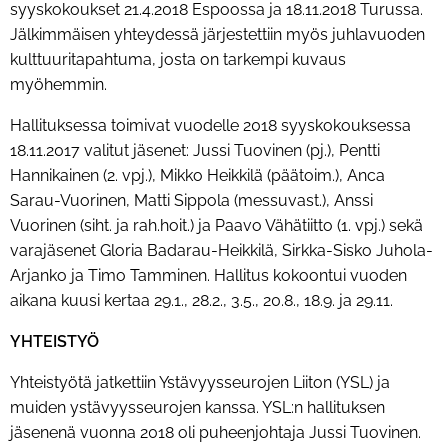
syyskokoukset 21.4.2018 Espoossa ja 18.11.2018 Turussa.
Jälkimmäisen yhteydessä järjestettiin myös juhlavuoden
kulttuuritapahtuma, josta on tarkempi kuvaus
myöhemmin.
Hallituksessa toimivat vuodelle 2018 syyskokouksessa
18.11.2017 valitut jäsenet: Jussi Tuovinen (pj.), Pentti
Hannikainen (2. vpj.), Mikko Heikkilä (päätoim.), Anca
Sarau-Vuorinen, Matti Sippola (messuvast.), Anssi
Vuorinen (siht. ja rah.hoit.) ja Paavo Vähätiitto (1. vpj.) sekä
varajäsenet Gloria Badarau-Heikkilä, Sirkka-Sisko Juhola-
Arjanko ja Timo Tamminen. Hallitus kokoontui vuoden
aikana kuusi kertaa 29.1., 28.2., 3.5., 20.8., 18.9. ja 29.11.
YHTEISTYÖ
Yhteistyötä jatkettiin Ystävyysseurojen Liiton (YSL) ja
muiden ystävyysseurojen kanssa. YSL:n hallituksen
jäsenenä vuonna 2018 oli puheenjohtaja Jussi Tuovinen.