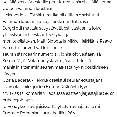
Kesällä 2017 järjestettiin perinteinen kesäretki, tällä kertaa
Uuteen Valamon luostariin
Heinävedelle. Tämäkin matka oli erittäin onnistunut.
Valamon luostarinjohtaja, arkkimandriitta, isä
Sergei otti matkalaiset ystävällisesti vastaan ja toivoi
yhteistyön entisestään tiivistyvän ja
monipuolistuvan. Matti Sippola ja Mikko Heikkilä ja Paavo
Vähätiitto luovuttivat luostarille
seuran standaarin numero 14, jonka otti vastaan isä
Sergei. Myös Valamon ystävien jäsenlehdessä
mainittiin sittemmin seuran matkasta hyvin positiiviseen
sävyyn.
Gloria Badarau-Heikkilä osallistui seuran edustajana
suomalaistaiteilijoiden Finroart XXInäyttelyyn
29.11- 25.12. Romanian Bacaussa esittäen järjestäjille SRS:n
puheenjohtajan
tervehdyksen avajaisissa. Näyttelyn avaajana toimi
Suomen Romanian suurlähettiläs Päivi