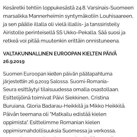
Kesäretki tehtiin loppukesästä 24.8. Varsinais-Suomeen
marsalkka Mannerheimin syntymäkotiin
Louhisaareen,
ja sen päälle illalla oli vielä illallis- ja tanssiristeily
Airistolle perinteisellä SS Ukko-Pekalla.
Sää suosi ja
retkeä voi pitää muutenkin erittäin onnistuneena.
VALTAKUNNALLINEN EUROOPAN KIELTEN PÄIVÄ
26.9.2019
Suomen Euroopan kielten päivän päätapahtuma
järjestettiin 26.9.2019 Salossa. Suomi-Romania-
esittäytyi tilaisuudessa omalla osastollaan.
Seura
Esittelijöinä toimivat Päivi Siekkinen, Cristina
Buruiana,
Gloria Badarau-Heikkilä ja Mikko Heikkilä.
Päivän teemana oli "Matkailu edistää kielen
oppimista".
Esittelimme Romanian kielen
oppimismahdollisuuksia Suomessa ja verkossa,