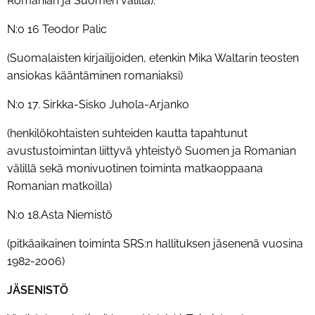
Romanian ja Suomen välillä).
N:o 16 Teodor Palic
(Suomalaisten kirjailijoiden, etenkin Mika Waltarin teosten
ansiokas kääntäminen romaniaksi)
N:o 17. Sirkka-Sisko Juhola-Arjanko
(henkilökohtaisten suhteiden kautta tapahtunut
avustustoimintan liittyvä yhteistyö Suomen ja Romanian
välillä sekä monivuotinen toiminta matkaoppaana
Romanian matkoilla)
N:o 18.Asta Niemistö
(pitkäaikainen toiminta SRS:n hallituksen jäsenenä vuosina
1982-2006)
JÄSENISTÖ