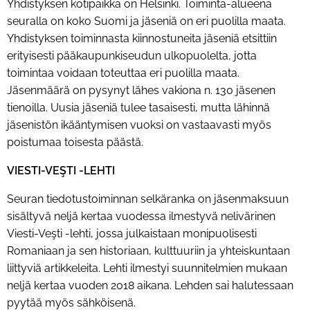
Yhdistyksen kotipaikka on Helsinki. Toiminta-alueena
seuralla on koko Suomi ja jäseniä on eri puolilla maata.
Yhdistyksen toiminnasta kiinnostuneita jäseniä etsittiin
erityisesti pääkaupunkiseudun ulkopuolelta, jotta
toimintaa voidaan toteuttaa eri puolilla maata.
Jäsenmäärä on pysynyt lähes vakiona n. 130 jäsenen
tienoilla. Uusia jäseniä tulee tasaisesti, mutta lähinnä
jäsenistön ikääntymisen vuoksi on vastaavasti myös
poistumaa toisesta päästä.
VIESTI-VEŞTI -LEHTI
Seuran tiedotustoiminnan selkäranka on jäsenmaksuun
sisältyvä neljä kertaa vuodessa ilmestyvä nelivärinen
Viesti-Veşti -lehti, jossa julkaistaan monipuolisesti
Romaniaan ja sen historiaan, kulttuuriin ja yhteiskuntaan
liittyviä artikkeleita. Lehti ilmestyi suunnitelmien mukaan
neljä kertaa vuoden 2018 aikana. Lehden sai halutessaan
pyytää myös sähköisenä.