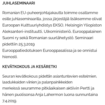
JUHLASEMINAARI
Romanian EU-puheenjohtajakautta toimme osaltamme
olivat
esille juhlaseminaarilla, jossa järjestäjiä lisäksemme
Euroopan Kulttuuriyhdistys EKSO, Helsingin Yliopiston
Aleksanteri-instituutti, Ulkoministeriö,
Eurooppalainen
Suomi ry sekä Romanian suurlähetystö. Seminaari
pidettiin 25.3.2019
Eurooppatiedotuksen
Eurooppasalissa ja se onnistui
hienosti.
KEVÄTKOKOUS JA KESÄRETKI
Seuran kevätkokous pidettiin asiantuntevien esitelmien,
laadukkaiden viinien ja palanpainikkeiden
seuramme pitkäaikaisen aktiivin Pertti ja
merkeissä
hänen puolisonsa Anja Lahermon luona sunnuntaina
7.4.2019.