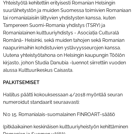
Yhteistyötä kehitettiin erityisesti Romanian Helsingin
suurlähetystön ja muiden Suomessa toimivien Romaniaan
tai romanialaisiin liittyvien yhdistysten kanssa, kuten
Tampereen Suomi-Romania yhdistys (TSRY) ja
Romanialainen kulttuuriyhdistys - Asociația Culturală
Română- Helsinki, sekä muiden tahojen sekä Romanian
naapurimaihin kohdistuvien ystävyysseurojen kanssa.
Uutena yhteistyötahona on Helsingin kaupungin Töölön
kirjasto, johon Studia Danubia -luennot siirrettiin vuoden
alussa Kulttuurikeskus Caisasta.
PALKITSEMISET
Hallitus päätti kokouksessaan 4/2018 myöntää seuran
numeroidut standaarit seuraavasti:
N:o 15. Romanialais-suomalainen FINROART-säätiö
(pitkäaikainen keskinäisen kulttuuriyheistyön kehittäminen