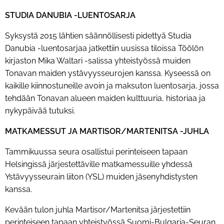
STUDIA DANUBIA -LUENTOSARJA
Syksystä 2015 lähtien säännöllisesti pidettyä Studia
Danubia -luentosarjaa jatkettiin uusissa tiloissa Töölön
kirjaston Mika Waltari -salissa yhteistyössä muiden
Tonavan maiden ystävyysseurojen kanssa. Kyseessä on
kaikille kiinnostuneille avoin ja maksuton luentosarja, jossa
tehdään Tonavan alueen maiden kulttuuria, historiaa ja
nykypäivää tutuksi.
MATKAMESSUT JA MARTISOR/MARTENITSA -JUHLA
Tammikuussa seura osallistui perinteiseen tapaan
Helsingissä järjestettäville matkamessuille yhdessä
Ystävyysseurain liiton (YSL) muiden jäsenyhdistysten
kanssa.
Kevään tulon juhla Martisor/Martenitsa järjestettiin
perinteiseen tapaan yhteistyössä Suomi-Bulgaria-Seuran