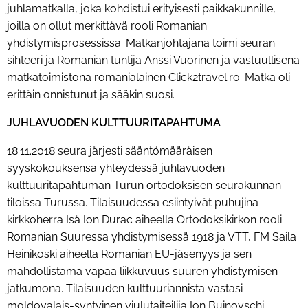
juhlamatkalla, joka kohdistui erityisesti paikkakunnille,
joilla on ollut merkittävä rooli Romanian
yhdistymisprosessissa. Matkanjohtajana toimi seuran
sihteeri ja Romanian tuntija Anssi Vuorinen ja vastuullisena
matkatoimistona romanialainen Click2travel.ro. Matka oli
erittäin onnistunut ja sääkin suosi.
JUHLAVUODEN KULTTUURITAPAHTUMA
18.11.2018 seura järjesti sääntömääräisen
syyskokouksensa yhteydessä juhlavuoden
kulttuuritapahtuman Turun ortodoksisen seurakunnan
tiloissa Turussa. Tilaisuudessa esiintyivät puhujina
kirkkoherra Isä Ion Durac aiheella Ortodoksikirkon rooli
Romanian Suuressa yhdistymisessä 1918 ja VTT, FM Saila
Heinikoski aiheella Romanian EU-jäsenyys ja sen
mahdollistama vapaa liikkuvuus suuren yhdistymisen
jatkumona. Tilaisuuden kulttuuriannista vastasi
moldovalais-syntyinen viulutaiteilija Ion Buinovschi.