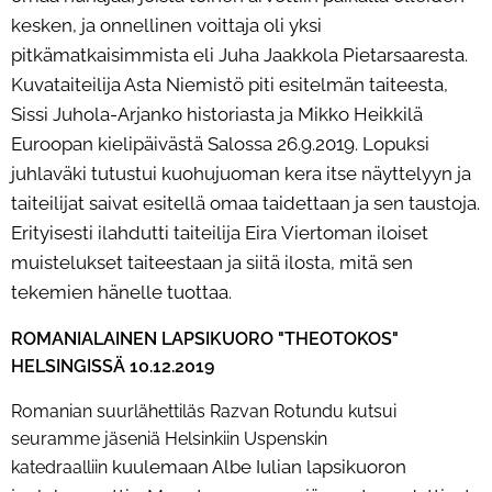
kesken, ja onnellinen voittaja oli yksi
pitkämatkaisimmista eli Juha Jaakkola
Pietarsaaresta.
Kuvataiteilija Asta Niemistö piti esitelmän taiteesta,
Sissi Juhola-Arjanko historiasta ja
Mikko Heikkilä
Euroopan kielipäivästä Salossa 26.9.2019. Lopuksi
juhlaväki tutustui kuohujuoman kera
itse näyttelyyn ja
taiteilijat saivat esitellä omaa taidettaan ja sen taustoja.
Erityisesti ilahdutti taiteilija Eira
Viertoman iloiset
muistelukset taiteestaan ja siitä ilosta, mitä sen
tekemien hänelle tuottaa.
ROMANIALAINEN LAPSIKUORO "THEOTOKOS"
HELSINGISSÄ 10.12.2019
Romanian suurlähettiläs Razvan Rotundu kutsui
seuramme jäseniä Helsinkiin Uspenskin
kuulemaan Albe Iulian lapsikuoron
katedraalliin