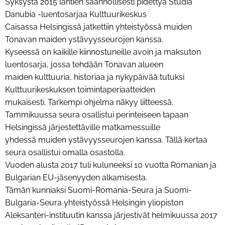
Syksystä 2015 lähtien säännöllisesti pidettyä Studia
Danubia -luentosarjaa Kulttuurikeskus
Caisassa Helsingissä jatkettiin yhteistyössä muiden
Tonavan maiden ystävyysseurojen kanssa.
Kyseessä on kaikille kiinnostuneille avoin ja maksuton
luentosarja, jossa tehdään Tonavan alueen
maiden kulttuuria, historiaa ja nykypäivää tutuksi
Kulttuurikeskuksen toimintaperiaatteiden
mukaisesti. Tarkempi ohjelma näkyy liitteessä.
Tammikuussa seura osallistui perinteiseen tapaan
Helsingissä järjestettäville matkamessuille
yhdessä muiden ystävyysseurojen kanssa. Tällä kertaa
seura osallistui omalla osastolla.
Vuoden alusta 2017 tuli kuluneeksi 10 vuotta Romanian ja
Bulgarian EU-jäsenyyden alkamisesta.
Tämän kunniaksi Suomi-Romania-Seura ja Suomi-
Bulgaria-Seura yhteistyössä Helsingin yliopiston
Aleksanteri-instituutin kanssa järjestivät helmikuussa 2017