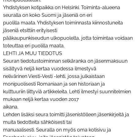
Yhdistyksen kotipaikka on Helsinki. Toiminta-alueena
seuralla on koko Suomi ja jäseniä on eri
puolilla maata. Yhdistyksen toiminnasta kiinnostuneita
jäseniä etsittiin erityisesti
pääkaupunkiseudun ulkopuolelta, jotta toimintaa voidaan
toteuttaa eri puolilla maata.
LEHTI JA MUU TIEDOTUS
Seuran tiedotustoiminnan selkäranka on jäsenmaksuun
sisältyvä neljä kertaa vuodessa ilmestyvä
nelivärinen Viesti-Vesti -lehti, jossa julkaistaan
monipuolisesti Romaniaan ja sen historiaan ja
kulttuuriin liittyviä artikkeleita. Lehti ilmestyi suunnitelmien
mukaan neljä kertaa vuoden 2017
aikana.
Lehden lisäksi seura toimitti jäsenistölleen jäsenkirjeitä ja
muita tiedotteita sähköisesti tai
manuaalisesti. Seuralla on myös oma kotisivu ja