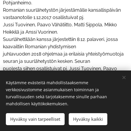
Pohjanheimo.
Romanian suurlähetystön järjestämälle kansallispäivän
vastaanotolle 1.12.2017 osallistuivat pj.
Jussi Tuovinen, Paavo Vähätiitto, Matti Sippola, Mikko
Heikkilä ja Anssi Vuorinen.
Suurlähettilään kanssa järjestettiin 8.12. palaveri, jossa
kaavailtiin Romanian yhdistymisen
juhlavuoden 2018 ohjelmaa ja erilaisia yhteistyömuotoja
seuran ja suurlähetystön kesken. Seuran
puolesta siihen osallistuivat pj. Jussi Tuovinen, Paavo
Vähätiitto, Matti Sippola ja Mikko
Käytämme evästeitä mahdollistaaksemme
Heikkilä.
verkkosivustomme asianmukaisen toiminnan ja
Helsingissä 28.2.2018
turvallisuuden sekä tarjotaksemme sinulle parhaan
Suomi-Romania-Seura
mahdollisen käyttökokemuksen.
Hallitus Suomi-Romania-Seura ry
Hyväksy vain tarpeelliset
Hyväksy kaikki