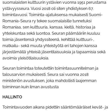
suomalaisten kulttuurin ystävien vuonna 1951 perustama
ystävyysseura. Vuosi 2018 oli siten yhdistyksen 67.
toimintavuosi. Toiminta-ajatuksensa mukaisesti Suomi-
Romania-Seura ry tekee suomalaisille tunnetuksi
Romaniaa, sen kulttuuria, kansaa, kieltä, historiaa ja
yhteiskuntaa sekä luontoa. Seuran päämääriin kuuluu
toimia jäsentensä yhdyssiteenä, kehittää kulttuuri-,
matkailu- sekä muuta yhteistyötä eri tahojen kanssa
järjestämällä yhteisiä jäsentilaisuuksia ja tapaamisia sekä
avoimia yleisötilaisuuksia.
Seuran toimintaa toteutettiin toimintasuunnitelman ja
talousarvion mukaisesti. Seura sai vuonna 2018
ministeriön avustuksen, joka mahdollisti laajemman
toiminnan kuin ilman avustusta
HALLINTO
Toimintavuoden aikana pidettiin sääntömääräiset kevät- ja