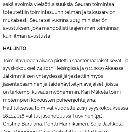
sekä avoimia yleisötilaisuuksia. Seuran toimintaa
toteutettiin toimintasuunnitelman ja
talousarvion
mukaisesti. Seura sai vuonna 2019 ministeriön
avustuksen, joka mahdollisti laajemman
toiminnan
kuin ilman avustusta
HALLINTO
Toimintavuoden aikana pidettiin sääntömääräiset kevät- ja
Akaassa.
syyskokoukset 7.4.2019 Helsingissä ja 9.11.2019
Jälkimmäisen yhteydessä järjestettiin myös
jäsentapaaminen ja taidenäyttelyn avajaiset, joista
on
tarkempi kuvaus myöhemmin. Kari Mäkelä toimi
molempien kokousten puheenjohtajana.
Hallituksessa
toimivat vuodelle 2019 syyskokouksessa
18.11.2018 valitut jäsenet: Jussi Tuovinen (pj.),
Cristina
Buruiana, Pentti Hannikainen, Seija Jaakkola,
Anssi Vuorinen, Paavo Vähätiitto ja Ulla Väistö