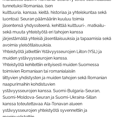
tunnetuksi Romaniaa, (sen
kulttuuria, kansaa, kieltä, historiaa ja yhteiskuntaa sekä
luontoa). Seuran päämääriin kuuluu toimia
jäsentensä yhdyssiteenä, kehittää kulttuuri-, matkailu-
sekä muuta yhteistyötä eri tahojen kanssa
järjestämällä yhteisiä jäsentilaisuuksia ja tapaamisia sekä
avoimia yleisötilaisuuksia.
Yhteistyötä jatkettiin Ystävyysseurojen Liiton (YSL) ja
muiden ystävyysseurojen kanssa.
Yhteistyötä kehitettiin erityisesti muiden Suomessa
toimivien Romaniaan tai romanialaisiin
liittyvien yhdistysten ja muiden tahojen sekä Romanian
naapurimaihin kohdistuvien
ystävyysseurojen kanssa. Suomi-Bulgaria-Seuran,
Suomi-Moldova-Seuran ja Suomi-Ukraina-Sillan
kanssa toteutettavaa Ala-Tonavan alueen
ystävyysseurojen yhteistyötä syvennettiin ja
monipuolistettiin.