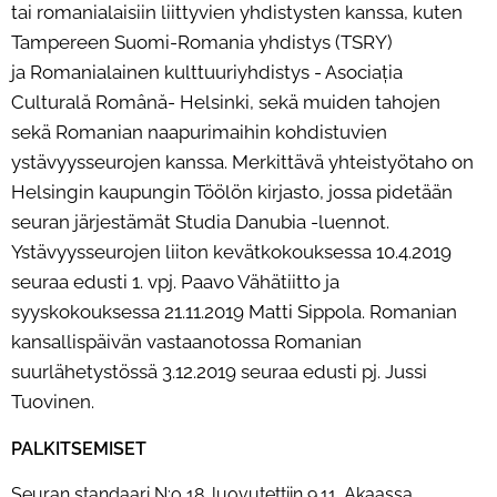
tai
romanialaisiin liittyvien yhdistysten kanssa, kuten
Tampereen Suomi-Romania yhdistys (TSRY)
ja
Romanialainen kulttuuriyhdistys - Asociația
Culturală Română- Helsinki, sekä muiden tahojen
sekä
Romanian naapurimaihin kohdistuvien
ystävyysseurojen kanssa. Merkittävä yhteistyötaho on
Helsingin
kaupungin Töölön kirjasto, jossa pidetään
seuran järjestämät Studia Danubia -luennot.
Ystävyysseurojen
liiton kevätkokouksessa 10.4.2019
seuraa edusti 1. vpj. Paavo Vähätiitto ja
syyskokouksessa 21.11.2019
Matti Sippola. Romanian
kansallispäivän vastaanotossa Romanian
suurlähetystössä 3.12.2019 seuraa edusti
pj. Jussi
Tuovinen.
PALKITSEMISET
Seuran standaari N:o 18. luovutettiin 9.11. Akaassa