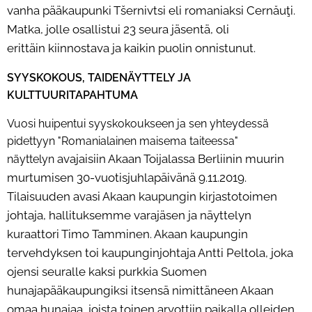
vanha
pääkaupunki Tšernivtsi eli romaniaksi Cernăuţi.
Matka, jolle osallistui 23 seura jäsentä, oli
erittäin
kiinnostava ja kaikin puolin onnistunut.
SYYSKOKOUS, TAIDENÄYTTELY JA
KULTTUURITAPAHTUMA
Vuosi huipentui syyskokoukseen ja sen yhteydessä
pidettyyn "Romanialainen maisema taiteessa"
avajaisiin Akaan Toijalassa Berliinin muurin
näyttelyn
murtumisen 30-vuotisjuhlapäivänä 9.11.2019.
Tilaisuuden
avasi Akaan kaupungin kirjastotoimen
johtaja, hallituksemme varajäsen ja näyttelyn
kuraattori Timo
Tamminen. Akaan kaupungin
tervehdyksen toi kaupunginjohtaja Antti Peltola, joka
ojensi seuralle kaksi
purkkia Suomen
hunajapääkaupungiksi itsensä nimittäneen Akaan
omaa hunajaa, joista toinen arvottiin
paikalla olleiden