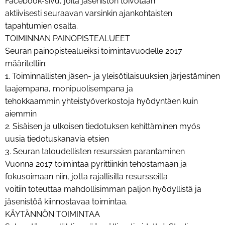
Facebook-sivu, joita jäsenistön toivotaan
aktiivisesti seuraavan varsinkin ajankohtaisten
tapahtumien osalta.
TOIMINNAN PAINOPISTEALUEET
Seuran painopistealueiksi toimintavuodelle 2017
määriteltiin:
1. Toiminnallisten jäsen- ja yleisötilaisuuksien järjestäminen
laajempana, monipuolisempana ja
tehokkaammin yhteistyöverkostoja hyödyntäen kuin
aiemmin
2. Sisäisen ja ulkoisen tiedotuksen kehittäminen myös
uusia tiedotuskanavia etsien
3. Seuran taloudellisten resurssien parantaminen
Vuonna 2017 toimintaa pyrittiinkin tehostamaan ja
fokusoimaan niin, jotta rajallisilla resursseilla
voitiin toteuttaa mahdollisimman paljon hyödyllistä ja
jäsenistöä kiinnostavaa toimintaa.
KÄYTÄNNÖN TOIMINTAA