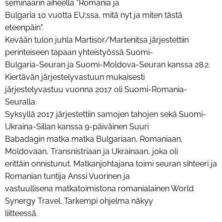
seminaarin aiheella "Romania ja
Bulgaria 10 vuotta EU:ssa, mitä nyt ja miten tästä
eteenpäin".
Kevään tulon juhla Martisor/Martenitsa järjestettiin
perinteiseen tapaan yhteistyössä Suomi-
Bulgaria-Seuran ja Suomi-Moldova-Seuran kanssa 28.2.
Kiertävän järjestelyvastuun mukaisesti
järjestelyvastuu vuonna 2017 oli Suomi-Romania-
Seuralla.
Syksyllä 2017 järjestettiin samojen tahojen sekä Suomi-
Ukraina-Sillan kanssa 9-päiväinen Suuri
Babadagin matka matka Bulgariaan, Romaniaan,
Moldovaan, Transnistriaan ja Ukrainaan, joka oli
erittäin onnistunut. Matkanjohtajana toimi seuran sihteeri ja
Romanian tuntija Anssi Vuorinen ja
vastuullisena matkatoimistona romanialainen World
Synergy Travel. Tarkempi ohjelma näkyy
liitteessä.