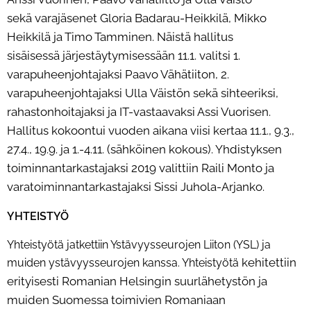
sekä
varajäsenet Gloria Badarau-Heikkilä, Mikko
Heikkilä ja Timo Tamminen. Näistä hallitus
sisäisessä
järjestäytymisessään 11.1. valitsi 1.
varapuheenjohtajaksi Paavo Vähätiiton, 2.
varapuheenjohtajaksi Ulla
Väistön sekä sihteeriksi,
rahastonhoitajaksi ja IT-vastaavaksi Assi Vuorisen.
Hallitus kokoontui vuoden
aikana viisi kertaa 11.1., 9.3.,
27.4., 19.9. ja 1.-4.11. (sähköinen kokous). Yhdistyksen
toiminnantarkastajaksi
2019 valittiin Raili Monto ja
varatoiminnantarkastajaksi Sissi Juhola-Arjanko.
YHTEISTYÖ
Yhteistyötä jatkettiin Ystävyysseurojen Liiton (YSL) ja
kehitettiin
muiden ystävyysseurojen kanssa. Yhteistyötä
erityisesti Romanian Helsingin suurlähetystön ja
muiden Suomessa toimivien Romaniaan