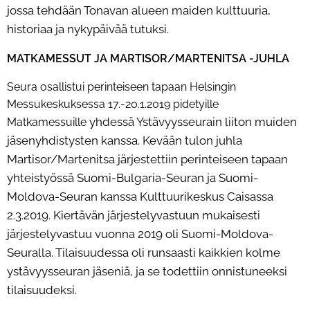
jossa tehdään Tonavan alueen maiden kulttuuria,
historiaa ja
nykypäivää tutuksi.
MATKAMESSUT JA MARTISOR/MARTENITSA -JUHLA
Seura osallistui perinteiseen tapaan Helsingin
Messukeskuksessa 17.-20.1.2019 pidetyille
yhdessä Ystävyysseurain liiton muiden
Matkamessuille
jäsenyhdistysten kanssa. Kevään tulon juhla
Martisor/Martenitsa
järjestettiin perinteiseen tapaan
yhteistyössä Suomi-Bulgaria-Seuran ja Suomi-
Moldova-Seuran kanssa
Kulttuurikeskus Caisassa
2.3.2019. Kiertävän järjestelyvastuun mukaisesti
järjestelyvastuu vuonna 2019 oli
Suomi-Moldova-
Seuralla. Tilaisuudessa oli runsaasti kaikkien kolme
ystävyysseuran jäseniä, ja se todettiin
onnistuneeksi
tilaisuudeksi.