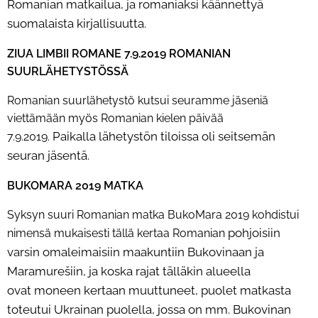
Romanian matkailua, ja
romaniaksi käännettyä
suomalaista kirjallisuutta.
ZIUA LIMBII ROMANE 7.9.2019 ROMANIAN
SUURLÄHETYSTÖSSÄ
Romanian suurlähetystö kutsui seuramme jäseniä
viettämään myös Romanian kielen päivää
Paikalla lähetystön tiloissa oli seitsemän
7.9.2019.
seuran jäsentä.
BUKOMARA 2019 MATKA
Syksyn suuri Romanian matka BukoMara 2019 kohdistui
pohjoisiin
nimensä mukaisesti tällä kertaa Romanian
varsin omaleimaisiin maakuntiin Bukovinaan ja
Maramurešiin, ja koska rajat tälläkin alueella
ovat
moneen kertaan muuttuneet, puolet matkasta
toteutui Ukrainan puolella, jossa on mm. Bukovinan